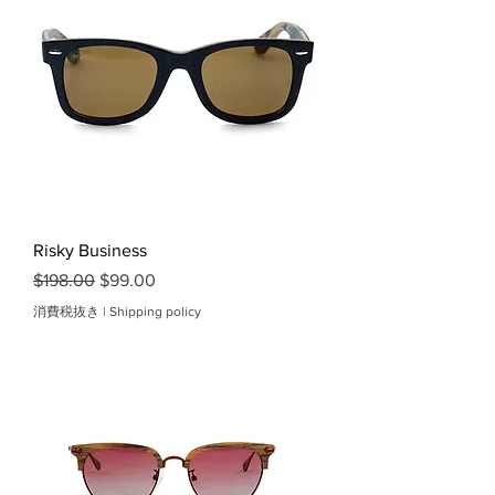
Risky Business
通常価格
セール価格
$198.00
$99.00
消費税抜き
|
Shipping policy