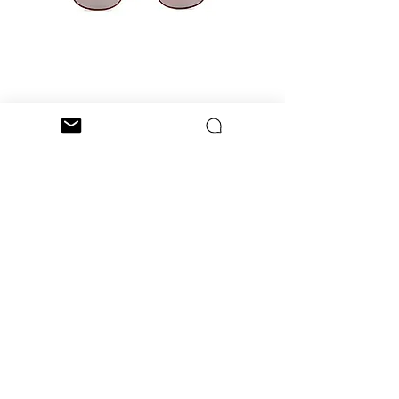
Ash (Tan Frames)
価格
$99.00
消費税抜き
|
Shipping policy