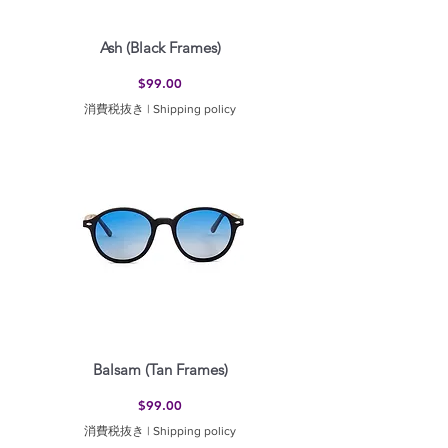
Ash (Black Frames)
価格
$99.00
消費税抜き
|
Shipping policy
Balsam (Tan Frames)
価格
$99.00
消費税抜き
|
Shipping policy