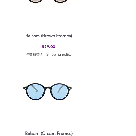
Balsam (Brown Frames)
価格
$99.00
消費税抜き
|
Shipping policy
Balsam (Cream Frames)