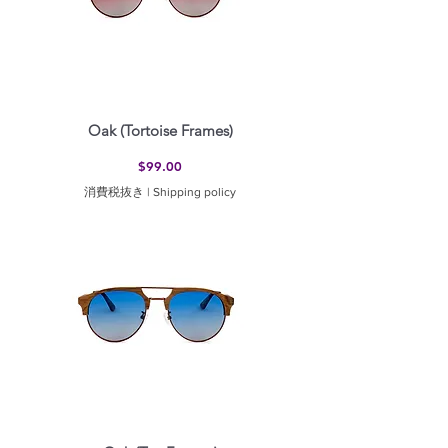
Oak (Tortoise Frames)
価格
$99.00
消費税抜き
|
Shipping policy