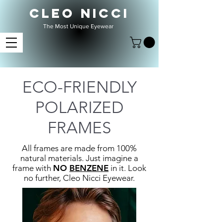
CLEO NICCI
The Most Unique Eyewear
ECO-FRIENDLY
POLARIZED
FRAMES
All frames are made from 100%
natural materials. Just imagine a
frame with
NO
BENZENE
in it. Look
no further, Cleo Nicci Eyewear.