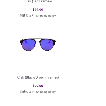
Oak (Tan Frames)
価格
$99.00
消費税抜き
|
Shipping policy
Oak (Black/Brown Frames)
価格
$99.00
消費税抜き
|
Shipping policy