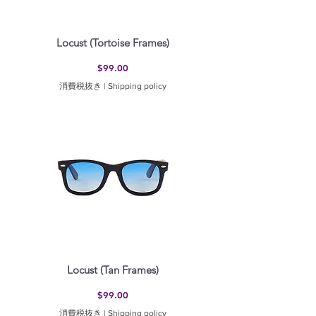
Locust (Tortoise Frames)
価格
$99.00
消費税抜き
|
Shipping policy
Locust (Tan Frames)
価格
$99.00
消費税抜き
|
Shipping policy