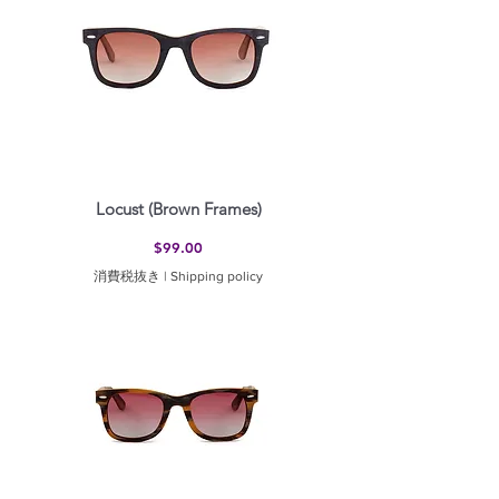
Locust (Brown Frames)
価格
$99.00
消費税抜き
|
Shipping policy