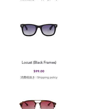
Locust (Black Frames)
価格
$99.00
消費税抜き
|
Shipping policy