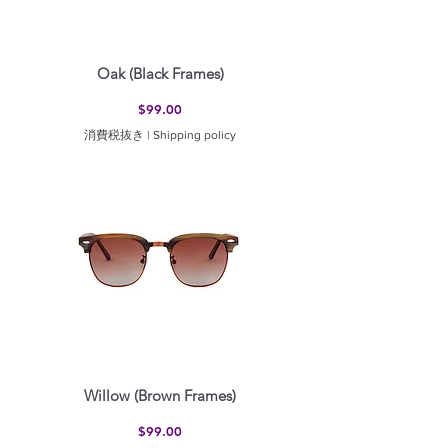
Oak (Black Frames)
価格
$99.00
消費税抜き
|
Shipping policy
Willow (Brown Frames)
価格
$99.00