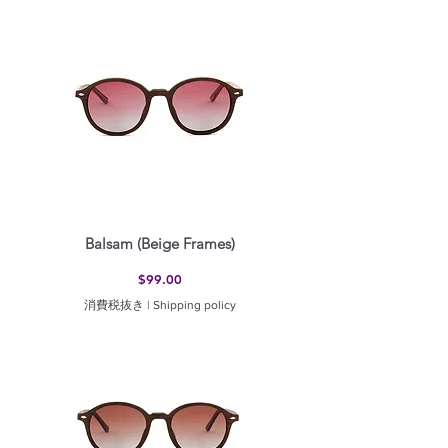
Balsam (Beige Frames)
価格
$99.00
消費税抜き
|
Shipping policy