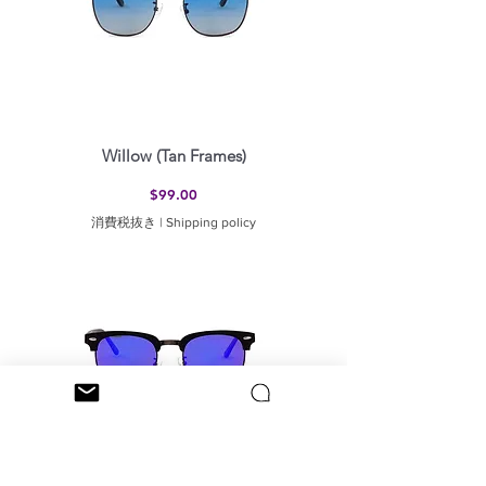
Willow (Tan Frames)
価格
$99.00
消費税抜き
|
Shipping policy