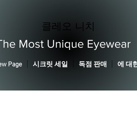
클레오 니치
The Most Unique Eyewear
ew Page
시크릿 세일
독점 판매
에 대