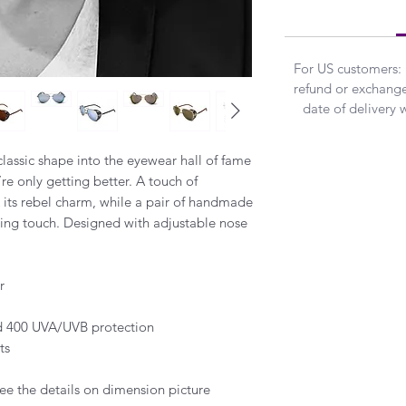
For US customers:
refund or exchanged
date of delivery 
lassic shape into the eyewear hall of fame
re only getting better. A touch of
 its rebel charm, while a pair of handmade
shing touch. Designed with adjustable nose
r
and 400 UVA/UVB protection
ts
ee the details on dimension picture