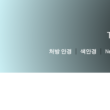
처방 안경
색안경
N