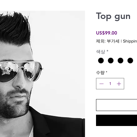
Top gun
가
US$99.00
격
제외: 부가세
|
Shippin
색상
*
수량
*