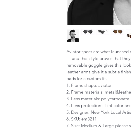
Aviator specs are what launched c
— and this style proves that they’
removable goggle gives this look
leather arms give it a subtle fini
pads for a custom fit.
1. Frame shape: aviator
2. Frame materials: metal&leathe
3. Lens materials: polycarbonate
4. Lens protection : Tint color 
5. Designer: New York Local Artis
6. SKU: em3211
7. Size: Medium & Large-please s