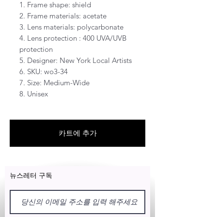
1. Frame shape: shield
2. Frame materials: acetate
3. Lens materials: polycarbonate
4. Lens protection : 400 UVA/UVB
protection
5. Designer: New York Local Artists
6. SKU: wo3-34
7. Size: Medium-Wide
8. Unisex
카트에 추가
뉴스레터 구독