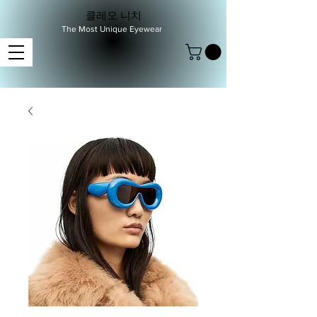
클레오 니치
The Most Unique Eyewear