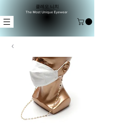
클레오 니치
The Most Unique Eyewear