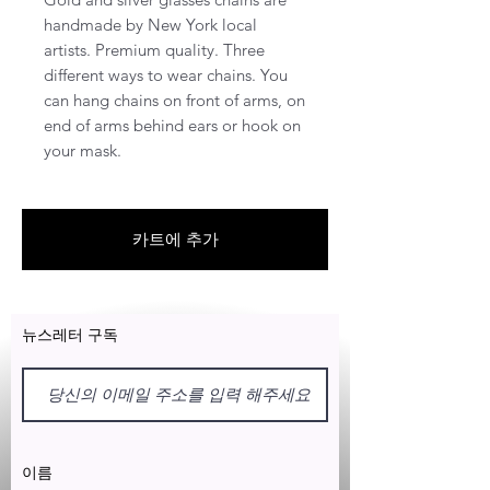
handmade by New York local 
artists. Premium quality. Three 
different ways to wear chains. You 
can hang chains on front of arms, on 
end of arms behind ears or hook on 
your mask.
카트에 추가
뉴스레터 구독
이름