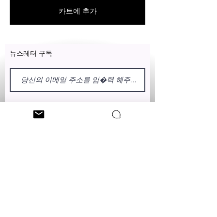
exchanged for free within 7 days
카트에 추가
after the date of delivery without
item being worn or any damage.
뉴스레터 구독
이름
성
클레오 니치 팔로우