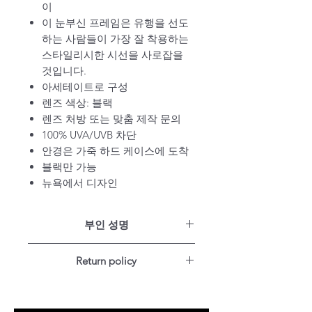
이
이 눈부신 프레임은 유행을 선도
하는 사람들이 가장 잘 착용하는
스타일리시한 시선을 사로잡을
것입니다.
아세테이트로 구성
렌즈 색상: 블랙
렌즈 처방 또는 맞춤 제작 문의
100% UVA/UVB 차단
안경은 가죽 하드 케이스에 도착
블랙만 가능
뉴욕에서 디자인
부인 성명
당사 웹사이트의 모든 제품은 뉴욕
Return policy
주 전역의 다양한 아티스트가 디자
인한 고유한 제품입니다.
For US customers: Items can be
RETURNED for full refund or