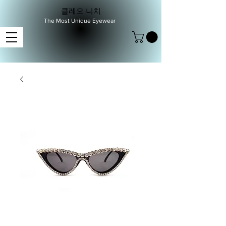
클레오 니치
The Most Unique Eyewear