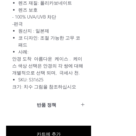
렌즈 재질: 폴리카보네이트
렌즈 보호
-
100% UVA/UVB 차단
-편극
원산지 : 일본제
코 디자인: 조절 가능한 고무 코
패드
사례:
안경 도착
아름다운
케이스
.
케이
스 색상 선택은 안경의 각 쌍에 대해
개별적으로 선택
되며,
극세사 천.
SKU: S31625
크기: 치수 그림을 참조하십시오
반품 정책
미국 고객의 경우: 14일 이내에 전액
환불을 위해 반품하거나 무료로 교
환할 수 있습니다. 상품을 착용하거
카트에 추가