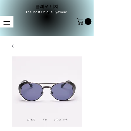
클레오 니치
The Most Unique Eyewear