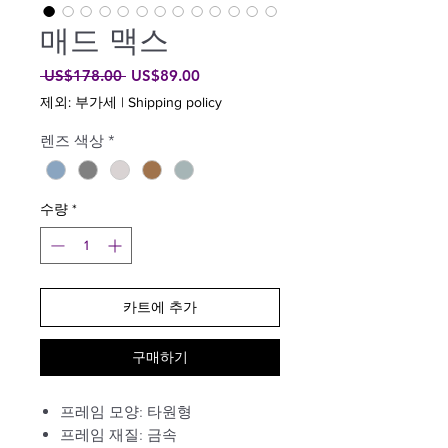
매드 맥스
일
할
 US$178.00 
US$89.00
반
인
제외: 부가세
|
Shipping policy
가
가
렌즈 색상
*
수량
*
카트에 추가
구매하기
프레임 모양: 타원형
프레임 재질: 금속