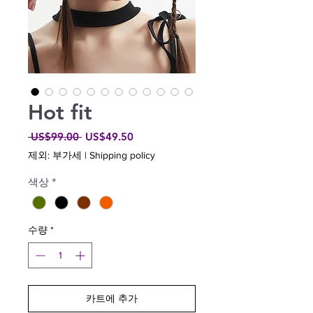
Hot fit
일
할
 US$99.00 
US$49.50
반
인
제외: 부가세
|
Shipping policy
가
가
색상
*
수량
*
카트에 추가