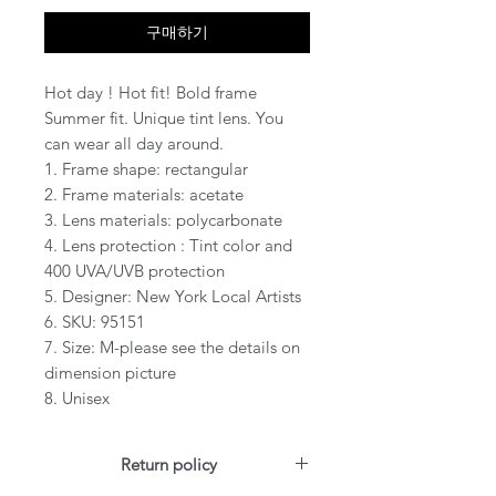
구매하기
Hot day ! Hot fit! Bold frame
Summer fit. Unique tint lens. You
can wear all day around.
1. Frame shape: rectangular
2. Frame materials: acetate
3. Lens materials: polycarbonate
4. Lens protection : Tint color and
400 UVA/UVB protection
5. Designer: New York Local Artists
6. SKU: 95151
7. Size: M-please see the details on
dimension picture
8. Unisex
Return policy