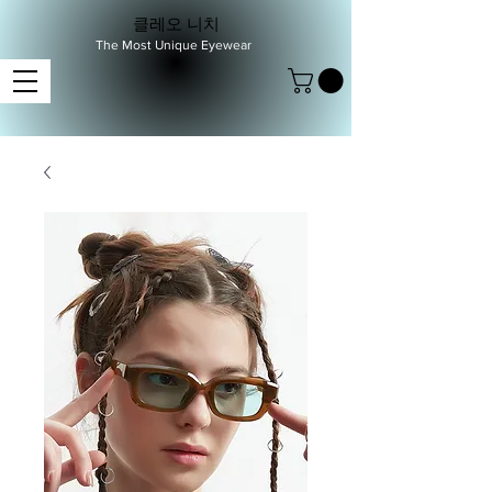
클레오 니치
The Most Unique Eyewear