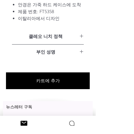
안경은 가죽 하드 케이스에 도착
제품 번호: FT5358
이탈리아에서 디자인
클레오 니치 정책
만족 보장
부인 성명
15일 이내 무료 반품
모든 제품에 대한 1년 보증
당사 웹사이트의 모든 제품은 뉴욕
평생 유지비 무료
주 전역의 다양한 아티스트가 디자
인한 고유한 제품입니다.
카트에 추가
뉴스레터 구독