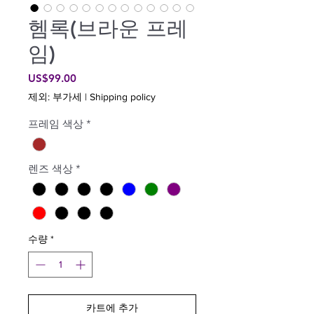
헴록(브라운 프레
임)
가
US$99.00
격
제외: 부가세
|
Shipping policy
프레임 색상
*
렌즈 색상
*
수량
*
카트에 추가