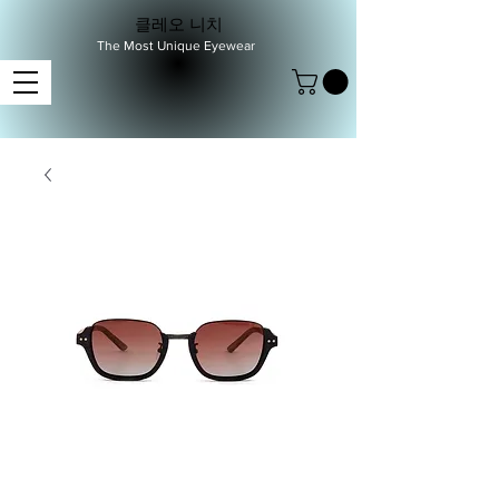
클레오 니치
The Most Unique Eyewear