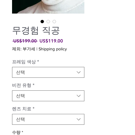
무경험 직공
일
할
 US$199.00 
US$119.00
반
인
제외: 부가세
|
Shipping policy
가
가
프레임 색상
*
선택
비전 유형
*
선택
렌즈 치료
*
선택
수량
*