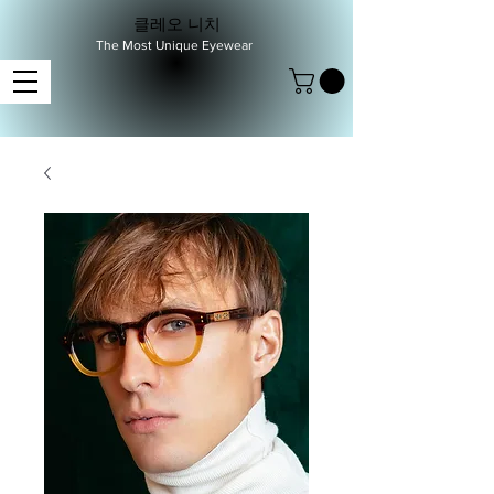
클레오 니치
The Most Unique Eyewear