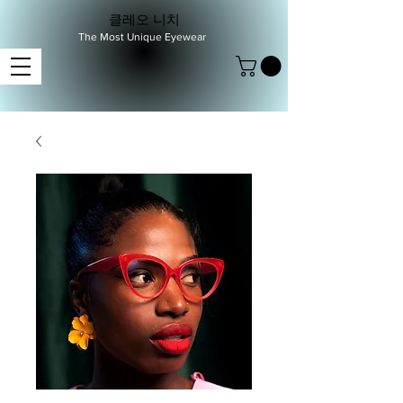
클레오 니치
The Most Unique Eyewear