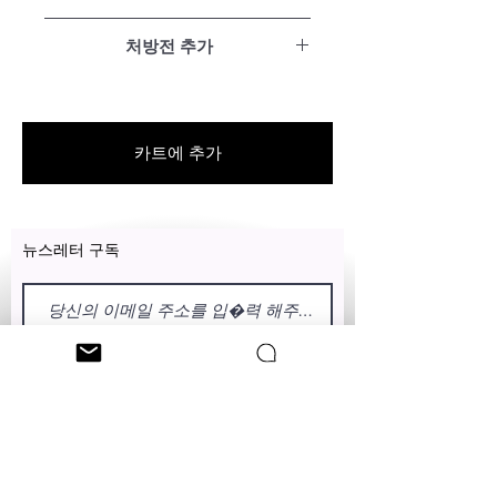
처방전 추가
푸른 빛
렌즈에 Blue-Light 기술을 추가하고
태양과 일상적인 디지털 장치에서
카트에 추가
방출되는 유해한 청색광에 대한 노
출을 줄입니다.
과도기(회색 또는 갈색)
뉴스레터 구독
렌즈에 트랜지셔널 기술을 추가하여
빛에 더 많이 노출되면 어두워지는
빛에 반응하는 색조로 눈이 다양한
빛에 편안하게 적응하고 유해한 청
색광에 대한 노출을 줄입니다.
이름
성