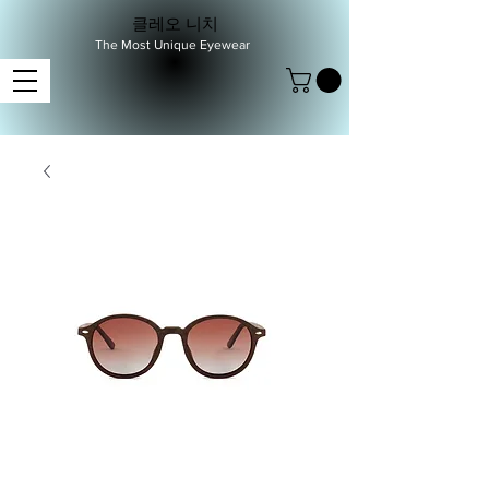
클레오 니치
The Most Unique Eyewear