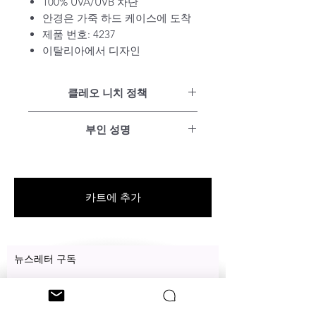
100% UVA/UVB 차단
안경은 가죽 하드 케이스에 도착
제품 번호: 4237
이탈리아에서 디자인
클레오 니치 정책
만족 보장
부인 성명
15일 이내 무료 반품
모든 제품에 대한 1년 보증
당사 웹사이트의 모든 제품은 뉴욕
평생 유지비 무료
주 전역의 다양한 아티스트가 디자
인한 고유한 제품입니다.
카트에 추가
뉴스레터 구독