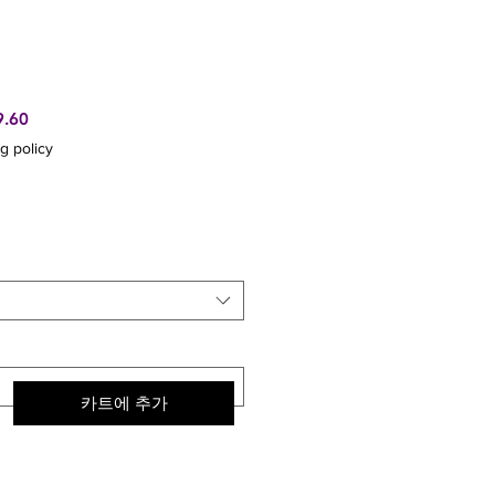
할
9.60
인
g policy
가
카트에 추가