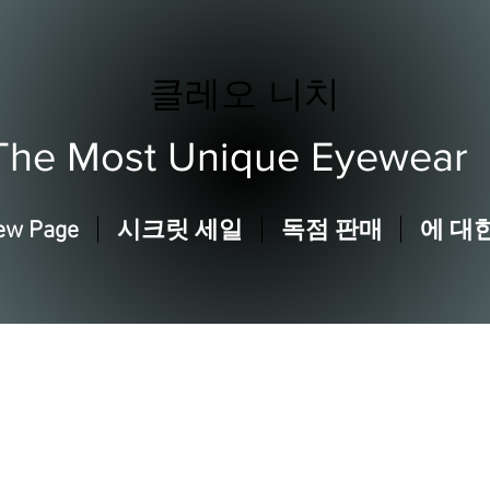
클레오 니치
The Most Unique Eyewear
ew Page
시크릿 세일
독점 판매
에 대