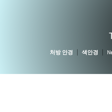
처방 안경
색안경
N