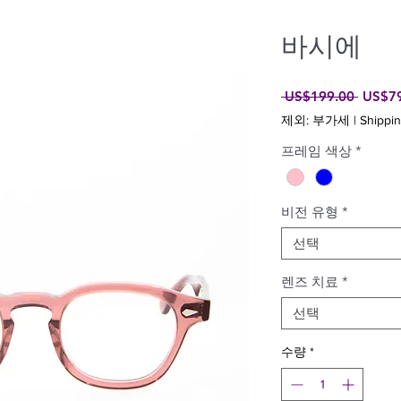
바시에
일
 US$199.00 
US$7
반
제외: 부가세
|
Shippin
가
프레임 색상
*
비전 유형
*
선택
렌즈 치료
*
선택
수량
*