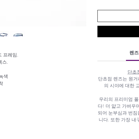
렌즈
 프레임.
덱스.
단초
녹색
단초점 렌즈는 원거리
착
의 시야에 대한 
우리의 프리미엄 
다! 더 얇고 가벼우
되어 눈부심과 번짐
니다. 또한 가장 