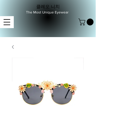
클레오 니치
The Most Unique Eyewear