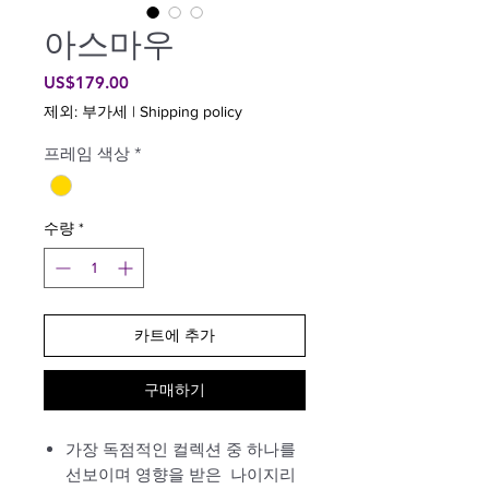
아스마우
가
US$179.00
격
제외: 부가세
|
Shipping policy
프레임 색상
*
수량
*
카트에 추가
구매하기
가장 독점적인 컬렉션 중 하나를
선보이며 영향을 받은
나이지리