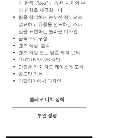
아 왕족,
Royal x
리치
사치와 부
의 전형을 제공합니다
림을 장식하는 눈부신 장식으로
절묘하고 유행을 선도하는 스타
일을 표현하는 놀라운 디자인
금속으로 구성
렌즈 색상: 블랙
렌즈 처방 또는 맞춤 제작 문의
100% UVA/UVB 차단
안경은 가죽 하드 케이스에 도착
골드만 가능
이탈리아에서 디자인
클레오 니치 정책
만족 보장
부인 성명
15일 이내 무료 반품
모든 제품에 대한 1년 보증
당사 웹사이트의 모든 제품은 뉴욕
평생 유지비 무료
주 전역의 다양한 아티스트가 디자