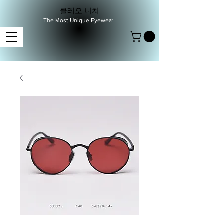
클레오 니치
The Most Unique Eyewear