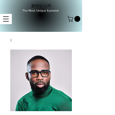
클레오 니치
The Most Unique Eyewear