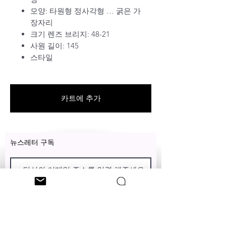
모양:
타원형 정사각형 … 굵은 가
장자리
크기 렌즈 브리지:
48-21
사원 길이:
145
스타일
카트에 추가
뉴스레터 구독
이름